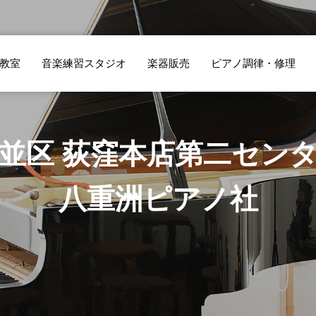
教室
音楽練習スタジオ
楽器販売
ピアノ調律・修理
並区 荻窪本店第二セン
八重洲ピアノ社